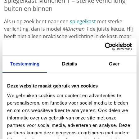
Spiegelkast München 1 – sterke verlichting
buiten en binnen
Als u op zoek bent naar een
spiegelkast
met sterke
verlichting, dan is model
München 1
de juiste keuze. Hij
heeft niet alleen praktische verlichting in de kast, maar
is ook opvallend verlicht aan de buitenkant. De leds
bevinden zich in ontwerpprofielen van aluminium, die
op de houten corpus worden aangebracht. Het felle
Toestemming
Details
Over
licht valt door de gesatineerde deuren met aan twee
kanten spiegels. De op maat gemaakte
badkamerspiegelkast met verlichting is ook als
Deze website maakt gebruik van cookies
inbouwkast te gebruiken.
We gebruiken cookies om content en advertenties te
Belangrijke aanwijzing voor de configuratie
personaliseren, om functies voor social media te bieden
en om ons websiteverkeer te analyseren. Ook delen we
Wenst u een
swipesensor
en/of
wastafelverlichting
dan
informatie over uw gebruik van onze site met onze
moet de kast (in tegenstelling tot de
partners voor social media, adverteren en analyse. Deze
standaarduitvoering)
minstens 45 mm
uit de wand
partners kunnen deze gegevens combineren met andere
steken.