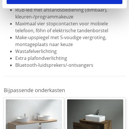
geen wandschakelaar is.
RGB-led met afstandsbediening (dimbaar),
kleuren-/programmakeuze
Maximaal vier stopcontacten voor mobiele
telefoon, föhn of elektrische tandenborstel
Make-upspiegel met 5-voudige vergroting,
montageplaats naar keuze
Wastafelverlichting
Extra plafondverlichting
Bluetooth-luidsprekers/-ontvangers
Je
hebt
Bijpassende onderkasten
gelezen:
München
1
rondom
verlicht
-