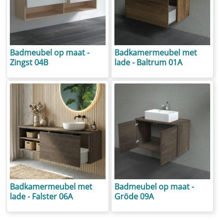
Spiegelkast
kopen
Badmeubel op maat -
Badkamermeubel met
Zingst 04B
lade - Baltrum 01A
Badkamermeubel met
Badmeubel op maat -
lade - Falster 06A
Gröde 09A