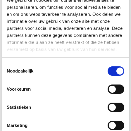
We gebruiken cookies om content en advertenties te
twee ronde hoeken ORBIS
personaliseren, om functies voor social media te bieden
vanaf
110,36 €
vanaf
66,09 €
en om ons websiteverkeer te analyseren. Ook delen we
Gratis verzending
informatie over uw gebruik van onze site met onze
Gratis verzending
partners voor social media, adverteren en analyse. Deze
partners kunnen deze gegevens combineren met andere
informatie die u aan ze heeft verstrekt of die ze hebben
verzameld op basis van uw gebruik van hun services.
Toestemmingsselectie
Noodzakelijk
Voorkeuren
Spiegel afgerond ARCO
Ovale spiegel onverlicht
staand
staand
Statistieken
vanaf
110,36 €
vanaf
110,36 €
Marketing
Gratis verzending
Gratis verzending