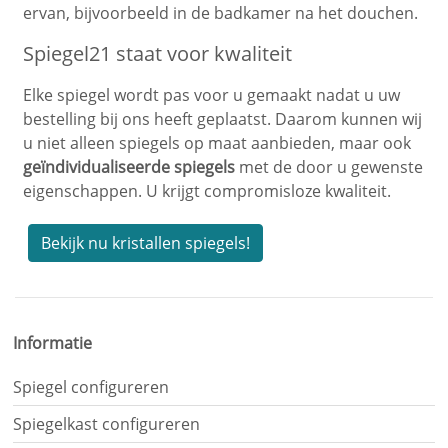
ervan, bijvoorbeeld in de badkamer na het douchen.
Spiegel21 staat voor kwaliteit
Elke spiegel wordt pas voor u gemaakt nadat u uw
bestelling bij ons heeft geplaatst. Daarom kunnen wij
u niet alleen spiegels op maat aanbieden, maar ook
geïndividualiseerde spiegels
met de door u gewenste
eigenschappen. U krijgt compromisloze kwaliteit.
Bekijk nu kristallen spiegels!
Je
hebt
gelezen:
Informatie
Kristallen
spiegels
Spiegel configureren
op
maat
Spiegelkast configureren
kopen