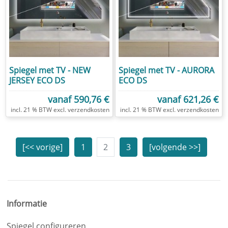
Spiegel met TV - NEW
Spiegel met TV - AURORA
JERSEY ECO DS
ECO DS
vanaf
590,76 €
vanaf
621,26 €
excl.
verzendkosten
excl.
verzendkosten
[<< vorige]
1
2
3
[volgende >>]
Je
hebt
gelezen:
Informatie
TV-
spiegel
Spiegel configureren