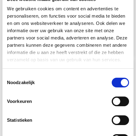
We gebruiken cookies om content en advertenties te
personaliseren, om functies voor social media te bieden
en om ons websiteverkeer te analyseren. Ook delen we
TV-spiegel - CALIBRIA ECO
Spiegel met TV - NEW
informatie over uw gebruik van onze site met onze
YORK DS
partners voor social media, adverteren en analyse. Deze
vanaf
494,16 €
partners kunnen deze gegevens combineren met andere
vanaf
824,62 €
excl.
verzendkosten
informatie die u aan ze heeft verstrekt of die ze hebben
excl.
verzendkosten
verzameld op basis van uw gebruik van hun services.
Toestemmingsselectie
Noodzakelijk
Voorkeuren
Statistieken
Spiegel met TV -
TV-spiegel voor schuine
BOLNUEVO ECO DS
plafonds - NAMUS DS