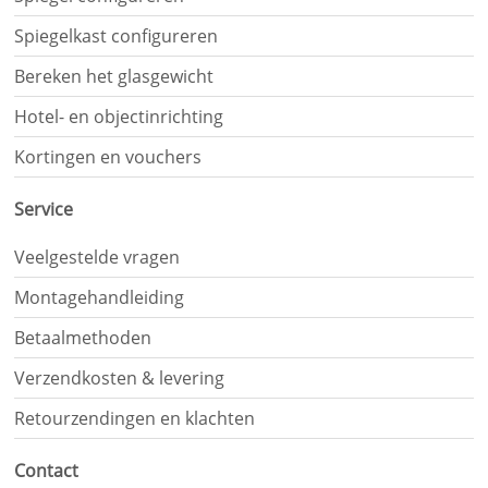
|
TV-
Spiegelkast configureren
spiegel
Bereken het glasgewicht
op
maat
Hotel- en objectinrichting
Kortingen en vouchers
Service
Veelgestelde vragen
Montagehandleiding
Betaalmethoden
Verzendkosten & levering
Retourzendingen en klachten
Contact