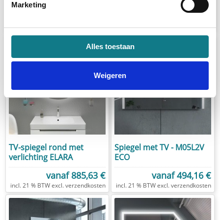
Marketing
vanaf
621,26 €
vanaf
748,36 €
excl.
verzendkosten
excl.
verzendkosten
Alles toestaan
Weigeren
TV-spiegel rond met
Spiegel met TV - M05L2V
verlichting ELARA
ECO
vanaf
885,63 €
vanaf
494,16 €
excl.
verzendkosten
excl.
verzendkosten