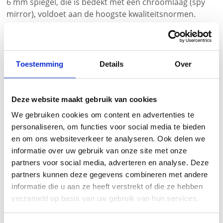
6 mm spiegel, die is bedekt met een chroomlaag (spy
mirror), voldoet aan de hoogste kwaliteitsnormen.
Schakel het apparaat in, zodat het beeld door het
spiegelglas schijnt; Als u hem uitzet, lijkt hij op een
normale spiegel. Maar in vergelijking met een ‘normale’
spiegel ziet het glas er donkerder uit.
Toestemming
Details
Over
In de prijs inbegrepen is een
15,6 inch beeldscherm
met
een diagonale lengte van ongeveer 40 cm. Maar
Deze website maakt gebruik van cookies
desgewenst kunnen ook beeldschermen met een
We gebruiken cookies om content en advertenties te
diagonaal van 20", 22", 32" of 40”
(komt overeen met
personaliseren, om functies voor social media te bieden
ongeveer 55, 81 of 102 cm) tot 75 inch (op aanvraag) in
en om ons websiteverkeer te analyseren. Ook delen we
de spiegel worden ingebouwd. Of het nu aan de
informatie over uw gebruik van onze site met onze
onderkant, in het midden, rechts of links is - bij de
partners voor social media, adverteren en analyse. Deze
plaats laten we ons leiden door uw wensen.
partners kunnen deze gegevens combineren met andere
Terwijl de tv stroom ontvangt via een standaardstekker,
informatie die u aan ze heeft verstrekt of die ze hebben
wordt de spiegelverlichting rechtstreeks aangesloten
verzameld op basis van uw gebruik van hun services.
op een stroomaansluiting. Het licht kan worden
bediend via een bestaande wandschakelaar of via een