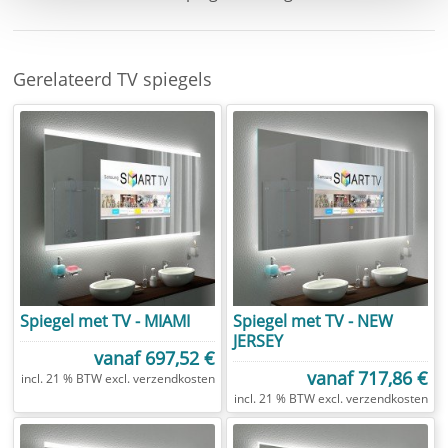
Je
hebt
Gerelateerd TV spiegels
gelezen:
Spiegel
met
televisie
kopen
-
Bolnuevo
Spiegel met TV - MIAMI
Spiegel met TV - NEW
JERSEY
vanaf
697,52 €
vanaf
717,86 €
incl. 21 % BTW excl.
verzendkosten
incl. 21 % BTW excl.
verzendkosten