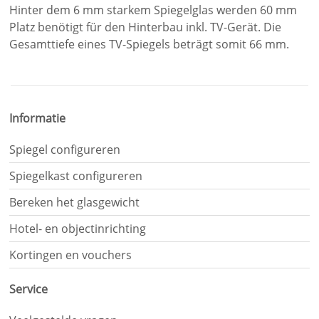
.
Je
hebt
gelezen:
Informatie
Ronde
spiegel
Spiegel configureren
met
TV
Spiegelkast configureren
en
Bereken het glasgewicht
sfeerverlichting
-
Hotel- en objectinrichting
EMILY
Kortingen en vouchers
Service