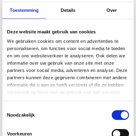
Toestemming
Details
Over
Hoe zwaar is de spiegel?
Bereken het gewicht.
Deze website maakt gebruik van cookies
Stijl en decor van de TV-spiegel EMILY
We gebruiken cookies om content en advertenties te
personaliseren, om functies voor social media te bieden
Verwen uzelf met iets bijzonders! Een klassieke,
en om ons websiteverkeer te analyseren. Ook delen we
hoogwaardige
spiegel met geïntegreerd TV-scherm
.
informatie over uw gebruik van onze site met onze
Onze manufactuur staat voor hoogwaardige en
partners voor social media, adverteren en analyse. Deze
handgemaakte spiegel- en glasproducten Made in
partners kunnen deze gegevens combineren met andere
Germany. Dit is de kans om een echt, individueel
informatie die u aan ze heeft verstrekt of die ze hebben
sieraad geheel naar uw wensen te configureren in
verzameld op basis van uw gebruik van hun services.
plaats van massaproducten.
De EMILY spiegel heeft een
klassieke ronde vorm
en bij
Toestemmingsselectie
uitgeschakelde TV is het oppervlak volledig gespiegeld.
Noodzakelijk
Er zijn geen contouren van het decor zichtbaar. U kunt
de diameter van 90 cm vergroten tot 120 cm. U bepaalt
Voorkeuren