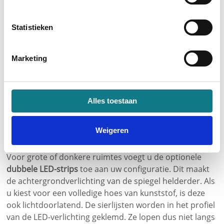
zelf welke indruk hij in uw kamers maakt - compact en
onopvallend of groot en aanwezig.
Statistieken
De
sfeerverlichting
is bijzonder mooi. Het straalt een
aangename, avondlijke sfeer uit. De LED-strips zijn
achter de spiegel gemonteerd en omringen de spiegel
Marketing
volledig met een ring van lichtbundels. Om ervoor te
zorgen dat het licht precies de juiste sfeer uitstraalt,
kiest u de lichtkleur die bij u past. Dimbare LED's met
Alles toestaan
verschillende lichtkleuren en RGB-lichtdiodes zijn ook
als optie verkrijgbaar.
Weigeren
Richt uw spiegel goed in met TV
Voor grote of donkere ruimtes voegt u de optionele
dubbele LED-strips
toe aan uw configuratie. Dit maakt
de achtergrondverlichting van de spiegel helderder. Als
u kiest voor een volledige hoes van kunststof, is deze
ook lichtdoorlatend. De sierlijsten worden in het profiel
van de LED-verlichting geklemd. Ze lopen dus niet langs