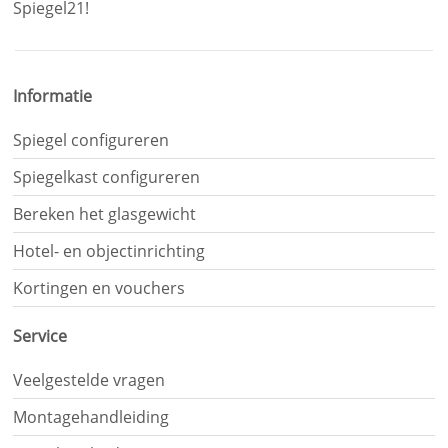
Spiegel21!
Je
hebt
gelezen:
Informatie
Glazen
schuifdeur
Spiegel configureren
met
motief
Spiegelkast configureren
vuurtoren
Bereken het glasgewicht
kopen
Hotel- en objectinrichting
Kortingen en vouchers
Service
Veelgestelde vragen
Montagehandleiding