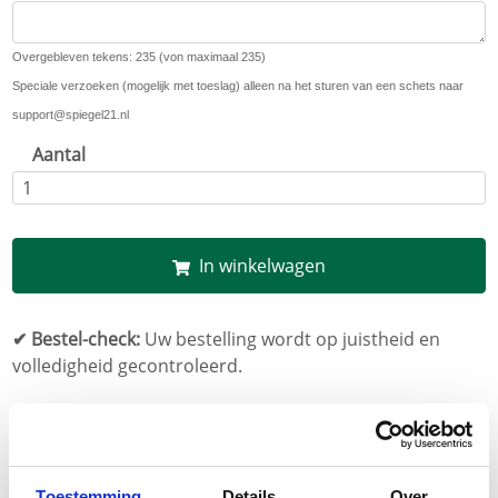
Overgebleven tekens: 235 (von maximaal 235)
Speciale verzoeken (mogelijk met toeslag) alleen na het sturen van een schets naar
support@spiegel21.nl
Aantal
In winkelwagen
✔ Bestel-check:
Uw bestelling wordt op juistheid en
volledigheid gecontroleerd.
Download brochure
Technische specificaties glazen schuifdeuren
Download montagehandleiding
Toestemming
Details
Over