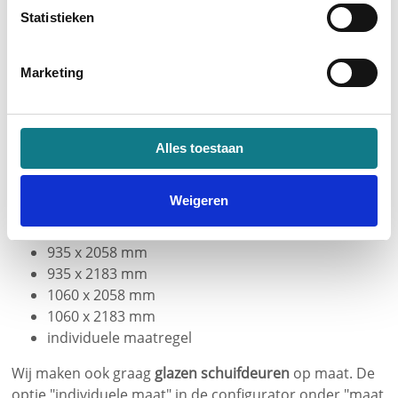
Statistieken
contrast veel beter tot zijn recht komt.
Waarop letten bij het kiezen van de juiste
schuifdeur
Marketing
Natuurlijk moet de grootte van het deurblad in
aanmerking worden genomen. Hier kiest elke klant het
Alles toestaan
juiste model uit de selectie. De glazen schuifdeur met
vuurtorenmotief is verkrijgbaar in de volgende maten
Weigeren
810 x 2058 mm
810 x 2183 mm
935 x 2058 mm
935 x 2183 mm
1060 x 2058 mm
1060 x 2183 mm
individuele maatregel
Wij maken ook graag
glazen schuifdeuren
op maat. De
optie "individuele maat" in de configurator onder "maat