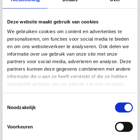
Wat weegt een glazen deur?
Deze website maakt gebruik van cookies
Glazen schuifdeur met vuurtorenmotief:
We gebruiken cookies om content en advertenties te
Maritieme flair
personaliseren, om functies voor social media te bieden
en om ons websiteverkeer te analyseren. Ook delen we
Frisse zeelucht, een fijn strand en een stevige bries: Wie
informatie over uw gebruik van onze site met onze
van de
maritieme look
houdt, kan niet om de glazen
partners voor social media, adverteren en analyse. Deze
schuifdeur met vuurtorenmotief heen. Op deze glazen
partners kunnen deze gegevens combineren met andere
deur is als lasermotief een
vuurtoren in XL-formaat
informatie die u aan ze heeft verstrekt of die ze hebben
gedrukt. Dit is een eenvoudige manier om in elke kamer
verzameld op basis van uw gebruik van hun services.
een vakkundige blikvanger te creëren. Glazen
schuifdeuren hebben verschillende voordelen.
Toestemmingsselectie
Enerzijds laten ze veel licht in de kamer en anderzijds
Noodzakelijk
nemen ze niet veel ruimte in beslag. Terwijl
conventionele deuren een draaibare ruimte nodig
hebben, zijn deze moderne modellen bijna gelijk met de
Voorkeuren
muur.
Wij raden aan voor deze glazen schuifdeur wit
glas te kiezen
, omdat het motief door het hogere