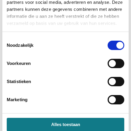
geslepen en gepolijst
partners voor social media, adverteren en analyse. Deze
partners kunnen deze gegevens combineren met andere
Opmerking
informatie die u aan ze heeft verstrekt of die ze hebben
verzameld op basis van uw gebruik van hun services.
Overgebleven tekens: 235 (von maximaal 235)
support@spiegel21.nl
Toestemmingsselectie
Noodzakelijk
Aantal
Voorkeuren
In winkelwagen
Statistieken
✔ Bestel-check:
Uw bestelling wordt op juistheid en
Marketing
volledigheid gecontroleerd.
Bereken het gewicht van wit glas
Alles toestaan