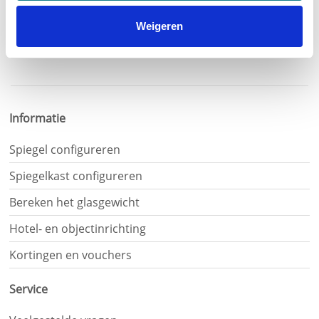
Belangrijke opmerking:
Verwar transparant wit glas niet met
wit gelakt glas
.
Weigeren
Je
hebt
gelezen:
Informatie
Rond
glasplaatje
Spiegel configureren
van
ESG
Spiegelkast configureren
Satinato
Bereken het glasgewicht
6mm
op
Hotel- en objectinrichting
maat
Kortingen en vouchers
kopen
Service