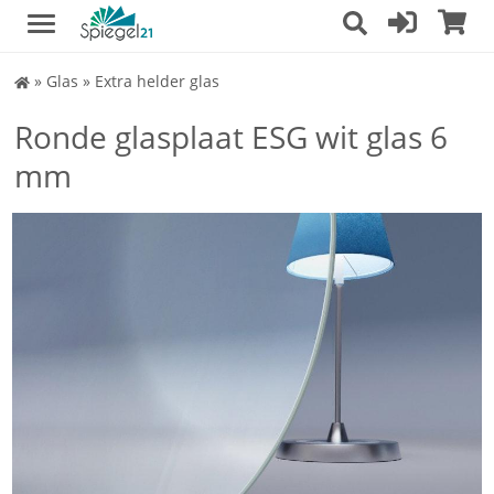
Spiegel
»
Glas
»
Extra helder glas
Shop
Ronde glasplaat ESG wit glas 6
mm